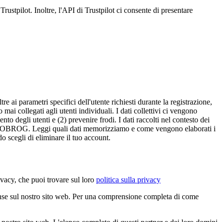
rustpilot. Inoltre, l'API di Trustpilot ci consente di presentare
e ai parametri specifici dell'utente richiesti durante la registrazione,
mai collegati agli utenti individuali. I dati collettivi ci vengono
to degli utenti e (2) prevenire frodi. I dati raccolti nel contesto dei
e da MOBROG. Leggi quali dati memorizziamo e come vengono elaborati i
 scegli di eliminare il tuo account.
acy, che puoi trovare sul loro
politica sulla privacy
ense sul nostro sito web. Per una comprensione completa di come