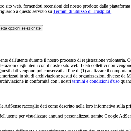
ro sito web, fornendoti recensioni del nostro prodotto dalla piattaforma T
 riguardo a questo servizio su
Termini di utilizzo di Trustpilot
.
etta opzioni selezionate
te dall'utente durante il nostro processo di registrazione volontaria. Oltr
razioni degli utenti con il nostro sito web. I dati collettivi non vengono 
 Questi dati vengono poi conservati al fine di (1) analizzare il comportamen
 memorizzati in siti di archiviazione gestiti da organizzazioni divers
i archiviazione in conformità con i nostri
termini e condizioni d'uso
quando
ense raccoglie dati come descritto nella loro informativa sulla priv
ell'utente per visualizzare annunci personalizzati tramite Google AdS