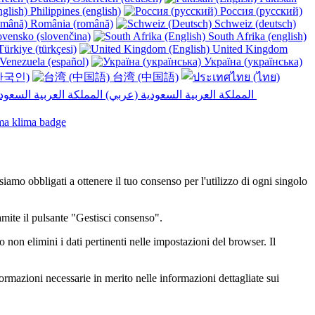
Philippines (english)
Россия (русский)
România (română)
Schweiz (deutsch)
vensko (slovenčina)
South Afrika (english)
ürkiye (türkçesi)
United Kingdom
Venezuela (español)
Україна (українська)
한국인)
台湾 (中国語)
المملكة العربية السعودية (عربي)‎ ‎
 siamo obbligati a ottenere il tuo consenso per l'utilizzo di ogni singolo
ramite il pulsante "Gestisci consenso".
non elimini i dati pertinenti nelle impostazioni del browser. Il
formazioni necessarie in merito nelle informazioni dettagliate sui