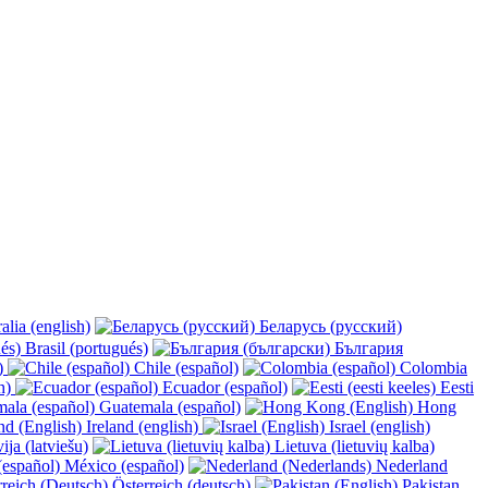
alia (english)
Беларусь (русский)
Brasil (portugués)
България
y)
Chile (español)
Colombia
h)
Ecuador (español)
Eesti
Guatemala (español)
Hong
Ireland (english)
Israel (english)
ija (latviešu)
Lietuva (lietuvių kalba)
México (español)
Nederland
Österreich (deutsch)
Pakistan