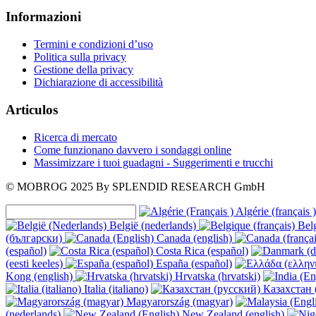
Informazioni
Termini e condizioni d’uso
Politica sulla privacy
Gestione della privacy
Dichiarazione di accessibilità
Articulos
Ricerca di mercato
Come funzionano davvero i sondaggi online
Massimizzare i tuoi guadagni - Suggerimenti e trucchi
© MOBROG
2025
By SPLENDID RESEARCH GmbH
Algérie (français )
België (nederlands)
Belg
(български)
Canada (english)
(español)
Costa Rica (español)
(eesti keeles)
España (español)
Kong (english)
Hrvatska (hrvatski)
Italia (italiano)
Казахстан 
Magyarország (magyar)
(nederlands)
New Zealand (english)