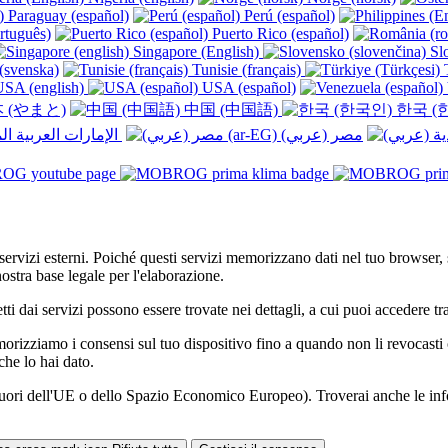
Paraguay (español)
Perú (español)
rtuguês)
Puerto Rico (español)
Singapore (English)
Slo
(svenska)
Tunisie (français)
T
SA (english)
USA (español)
 (やまと)
中国 (中国語)
한국 (
الإمارات العربية المتحدة (عربي) ‎
li servizi esterni. Poiché questi servizi memorizzano dati nel tuo browser,
ostra base legale per l'elaborazione.
etti dai servizi possono essere trovate nei dettagli, a cui puoi accedere t
izziamo i consensi sul tuo dispositivo fino a quando non li revocasti o 
he lo hai dato.
 di fuori dell'UE o dello Spazio Economico Europeo). Troverai anche le in