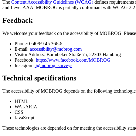
The
Content Accessibility Guidelines (WCAG)
defines requirements f
and Level AAA. MOBROG is partially conformant with WCAG 2.2 level 
Feedback
We welcome your feedback on the accessibility of MOBROG. Please 
Phone: 0 40/69 45 366-6
E-mail:
accessibility@mobrog.com
Visitor Address: Barmbeker Straße 7a, 22303 Hamburg
Facebook:
https://www.facebook.com/MOBROG
Instagram:
@mobrog_surveys
Technical specifications
The accessibility of MOBROG depends on the following technologies t
HTML
WAI-ARIA
CSS
JavaScript
These technologies are depended on for meeting the accessibility stan