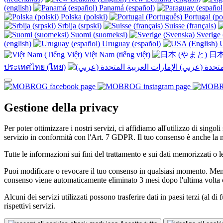
(english)
Panamá (español)
Polska (polski)
Portugal (po
Srbija (srpski)
Suisse (français)
Suomi (suomeksi)
Sverige 
(english)
Uruguay (español)
U
Việt Nam (tiếng việt)
日本
ประเทศไทย (ไทย)
Gestione della privacy
Per poter ottimizzare i nostri servizi, ci affidiamo all'utilizzo di singo
servizio in conformità con l'Art. 7 GDPR. Il tuo consenso è anche la n
Tutte le informazioni sui fini del trattamento e sui dati memorizzati o l
Puoi modificare o revocare il tuo consenso in qualsiasi momento. Memor
consenso viene automaticamente eliminato 3 mesi dopo l'ultima volta c
Alcuni dei servizi utilizzati possono trasferire dati in paesi terzi (al
rispettivi servizi.