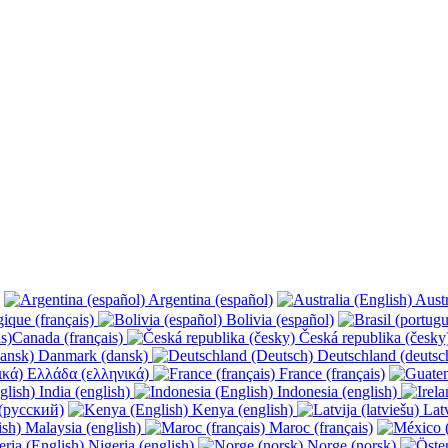
Argentina (español)
Austr
ique (français)
Bolivia (español)
Canada (français)
Česká republika (česk
Danmark (dansk)
Deutschland (deutsc
Ελλάδα (ελληνικά)
France (français)
India (english)
Indonesia (english)
(русский)
Kenya (english)
Latv
Malaysia (english)
Maroc (français)
Nigeria (english)
Norge (norsk)